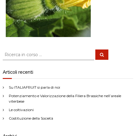
C
C
e
e
r
r
c
a
c
Articoli recenti
a
:
Su ITALIAFRUIT si parla di noi
Potenziamento e Valorizzazione della Filiera Brassiche nell’areale
viterbese
Le coltivazioni
Costituzione della Società