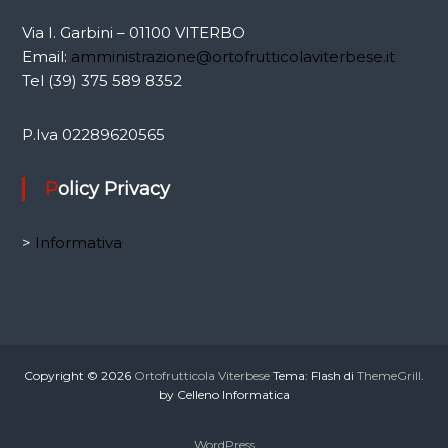
Via I. Garbini – 01100 VITERBO
Email:
amministrazione@ortofrutticolaviterbese.it
Tel (39) 375 589 8352
P.Iva 02289620565
Policy Privacy
>
Informativa
Copyright © 2026
Ortofrutticola Viterbese
Tema: Flash di
ThemeGrill
.
by Celleno Informatica
WordPress