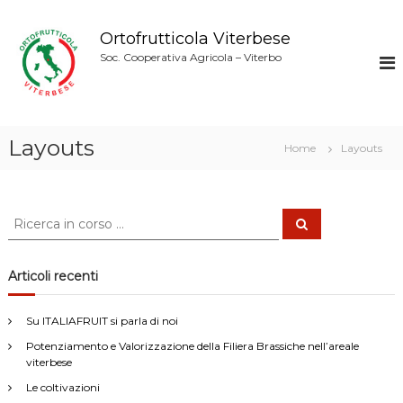
S
a
Ortofrutticola Viterbese
l
Soc. Cooperativa Agricola – Viterbo
t
a
a
l
c
Layouts
Home
Layouts
o
n
t
e
C
C
e
n
e
r
u
r
c
a
t
c
Articoli recenti
o
a
:
Su ITALIAFRUIT si parla di noi
Potenziamento e Valorizzazione della Filiera Brassiche nell’areale
viterbese
Le coltivazioni